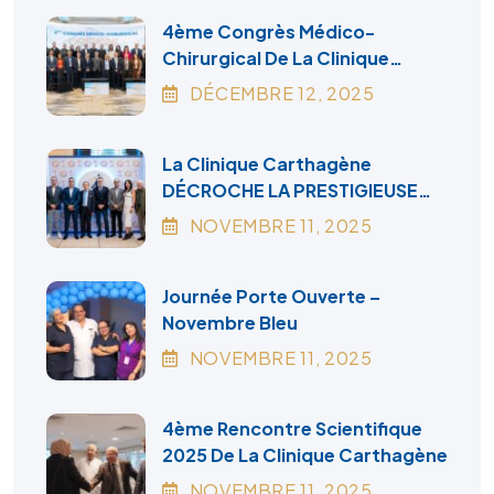
4ème Congrès Médico-
Chirurgical De La Clinique
Carthagène
DÉCEMBRE
12
, 2025
La Clinique Carthagène
DÉCROCHE LA PRESTIGIEUSE
ACCRÉDITATION CANADA
NOVEMBRE
11
, 2025
Journée Porte Ouverte –
Novembre Bleu
NOVEMBRE
11
, 2025
4ème Rencontre Scientifique
2025 De La Clinique Carthagène
NOVEMBRE
11
, 2025