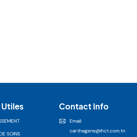
 Utiles
Contact Info
ISSEMENT
Email:
carthagene@ihct.com.tn
DE SOINS