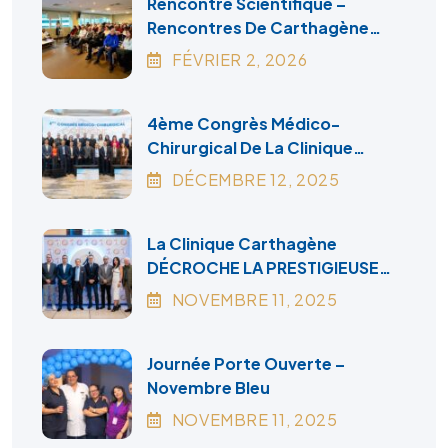
Rencontre Scientifique –
Rencontres De Carthagène
2026
FÉVRIER
2
, 2026
4ème Congrès Médico-
Chirurgical De La Clinique
Carthagène
DÉCEMBRE
12
, 2025
La Clinique Carthagène
DÉCROCHE LA PRESTIGIEUSE
ACCRÉDITATION CANADA
NOVEMBRE
11
, 2025
Journée Porte Ouverte –
Novembre Bleu
NOVEMBRE
11
, 2025