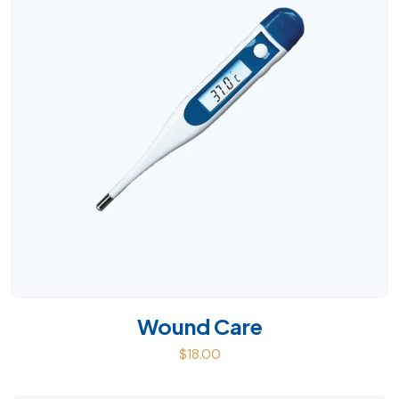
Wound Care
AJOUTER AU PANIER
$
18.00